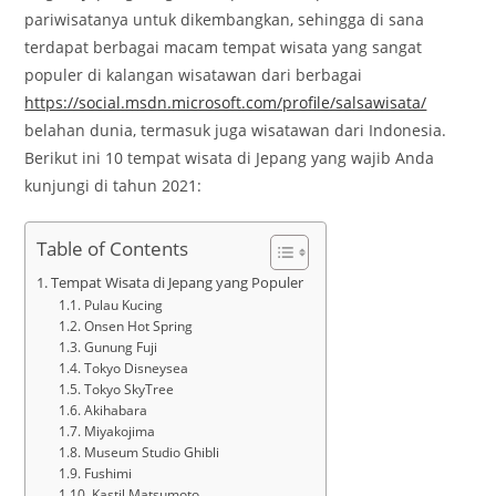
pariwisatanya untuk dikembangkan, sehingga di sana
terdapat berbagai macam tempat wisata yang sangat
populer di kalangan wisatawan dari berbagai
https://social.msdn.microsoft.com/profile/salsawisata/
belahan dunia, termasuk juga wisatawan dari Indonesia.
Berikut ini 10 tempat wisata di Jepang yang wajib Anda
kunjungi di tahun 2021:
Table of Contents
Tempat Wisata di Jepang yang Populer
Pulau Kucing
Onsen Hot Spring
Gunung Fuji
Tokyo Disneysea
Tokyo SkyTree
Akihabara
Miyakojima
Museum Studio Ghibli
Fushimi
Kastil Matsumoto