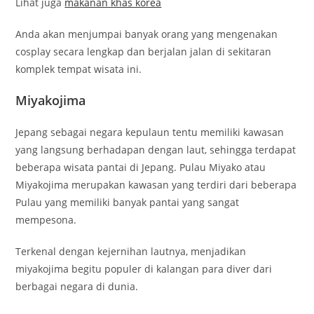
Lihat juga
makanan khas korea
Anda akan menjumpai banyak orang yang mengenakan
cosplay secara lengkap dan berjalan jalan di sekitaran
komplek tempat wisata ini.
Miyakojima
Jepang sebagai negara kepulaun tentu memiliki kawasan
yang langsung berhadapan dengan laut, sehingga terdapat
beberapa wisata pantai di Jepang. Pulau Miyako atau
Miyakojima merupakan kawasan yang terdiri dari beberapa
Pulau yang memiliki banyak pantai yang sangat
mempesona.
Terkenal dengan kejernihan lautnya, menjadikan
miyakojima begitu populer di kalangan para diver dari
berbagai negara di dunia.