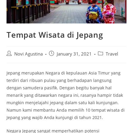
Tempat Wisata di Jepang
Post
Post
Post
Novi Agustina
January 31, 2021
Travel
author:
published:
category:
Jepang merupakan Negara di kepulauan Asia Timur yang
terdiri dari ribuan pulau yang berhadapan langsung
dengan samudera pasifik. Dengan begitu banyak hal
menarik yang ditawarkan negara ini, rasanya hampir tidak
mungkin menjelajahi jepang dalam satu kali kunjungan.
Namun kami membantu Anda memilih 10 tempat wisata di
Jepang yang wajib Anda kunjungi di tahun 2021.
Negara Jepang sangat memperhatikan potensi