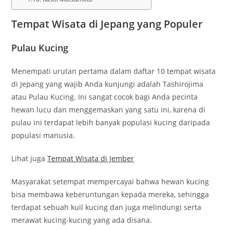
Tempat Wisata di Jepang yang Populer
Pulau Kucing
Menempati urutan pertama dalam daftar 10 tempat wisata
di Jepang yang wajib Anda kunjungi adalah Tashirojima
atau Pulau Kucing. Ini sangat cocok bagi Anda pecinta
hewan lucu dan menggemaskan yang satu ini, karena di
pulau ini terdapat lebih banyak populasi kucing daripada
populasi manusia.
Lihat juga
Tempat Wisata di Jember
Masyarakat setempat mempercayai bahwa hewan kucing
bisa membawa keberuntungan kepada mereka, sehingga
terdapat sebuah kuil kucing dan juga melindungi serta
merawat kucing-kucing yang ada disana.