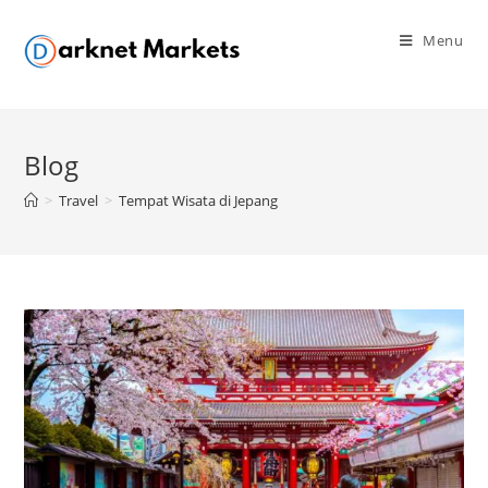
Skip
to
Menu
content
Blog
>
Travel
>
Tempat Wisata di Jepang