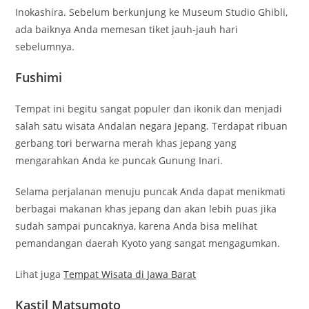
Inokashira. Sebelum berkunjung ke Museum Studio Ghibli,
ada baiknya Anda memesan tiket jauh-jauh hari
sebelumnya.
Fushimi
Tempat ini begitu sangat populer dan ikonik dan menjadi
salah satu wisata Andalan negara Jepang. Terdapat ribuan
gerbang tori berwarna merah khas jepang yang
mengarahkan Anda ke puncak Gunung Inari.
Selama perjalanan menuju puncak Anda dapat menikmati
berbagai makanan khas jepang dan akan lebih puas jika
sudah sampai puncaknya, karena Anda bisa melihat
pemandangan daerah Kyoto yang sangat mengagumkan.
Lihat juga
Tempat Wisata di Jawa Barat
Kastil Matsumoto