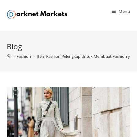
Skip
to
Menu
content
Blog
>
Fashion
>
Item Fashion Pelengkap Untuk Membuat Fashion yan