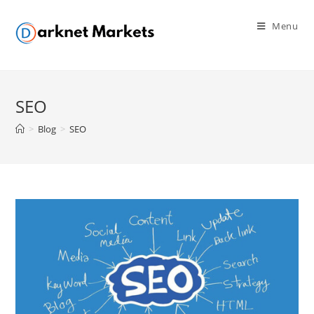
Skip
to
Menu
content
SEO
>
Blog
>
SEO