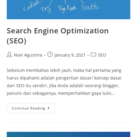
Search Engine Optimization
(SEO)
Post
Post
Post
Novi Agustina
January 9, 2021
SEO
author:
published:
category:
Sebelum membahas lebih jauh, maka hal pertama yang
harus dipahami adalah pengertian dasar/ konsep dasar
dari SEO itu sendiri. Jika Anda adalah seorang blogger,
penulis dan sebagainya, memperhatikan gaya tulis…
Search
Continue Reading
Engine
Optimization
(SEO)